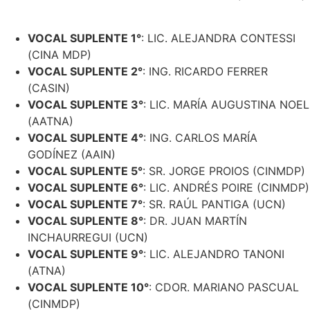
VOCAL SUPLENTE 7°
: SR. RAÚL PANTIGA (UCN)
VOCAL SUPLENTE 8°
: DR. JUAN MARTÍN
INCHAURREGUI (UCN)
VOCAL SUPLENTE 9°
: LIC. ALEJANDRO TANONI
(ATNA)
VOCAL SUPLENTE 10°
: CDOR. MARIANO PASCUAL
(CINMDP)
VOCAL SUPLENTE 11°
: SRA. CRISTINA ALEJANDRA
CORREA (AATNA)
VOCAL SUPLENTE 12°
: SR. FERNANDO MOLINARI
(CASIN)
VOCAL SUPLENTE 13°
: SR. LUIS SALVADOR
VALENTE (UCN)
VOCAL SUPLENTE 14°
: SR. PABLO MOLNAR (CASIN)
REVISOR DE CUENTAS TITULAR
: ING. LUCAS
TOUBES (AAIN)
REVISORA DE CUENTAS SUPLENTE
: SRA. MIRIAM
GARCÍA (UCN)