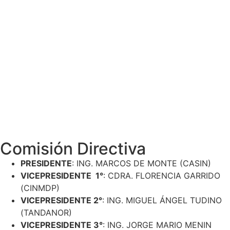
Comisión Directiva
PRESIDENTE
: ING. MARCOS DE MONTE (CASIN)
VICEPRESIDENTE 1°
: CDRA. FLORENCIA GARRIDO
(CINMDP)
VICEPRESIDENTE 2°
: ING. MIGUEL ÁNGEL TUDINO
(TANDANOR)
VICEPRESIDENTE 3°
: ING. JORGE MARIO MENIN
(UCN)
SECRETARIO
: DR. PABLO AUGUSTO NOEL (AATNA)
PROSECRETARIO 1°
: SR. NICOLÁS TANONI (AATNA)
PROSECRETARIO 2°
: SR.CLAUDIO VIDAL (CASIN)
TESORERA
: LIC. MARÍA JUANA TORRESIN (UCN)
PROTESORERO 1°
: LIC. FACUNDO GODOY (CINMDP)
PROTESORERO 2°
: SR. CLAUDIO VIDAL (CASIN)