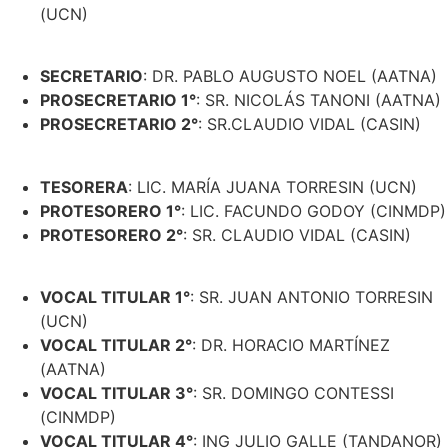
VOCAL TITULAR 1°
: SR. JUAN ANTONIO TORRESIN
(UCN)
VOCAL TITULAR 2°
: DR. HORACIO MARTÍNEZ
(AATNA)
VOCAL TITULAR 3°
: SR. DOMINGO CONTESSI
(CINMDP)
VOCAL TITULAR 4°
: ING JULIO GALLE (TANDANOR)
VOCAL SUPLENTE 1°
: LIC. ALEJANDRA CONTESSI
(CINA MDP)
VOCAL SUPLENTE 2°
: ING. RICARDO FERRER
(CASIN)
VOCAL SUPLENTE 3°
: LIC. MARÍA AUGUSTINA NOEL
(AATNA)
VOCAL SUPLENTE 4°
: ING. CARLOS MARÍA
GODÍNEZ (AAIN)
VOCAL SUPLENTE 5°
: SR. JORGE PROIOS (CINMDP)
VOCAL SUPLENTE 6°
: LIC. ANDRÉS POIRE (CINMDP)